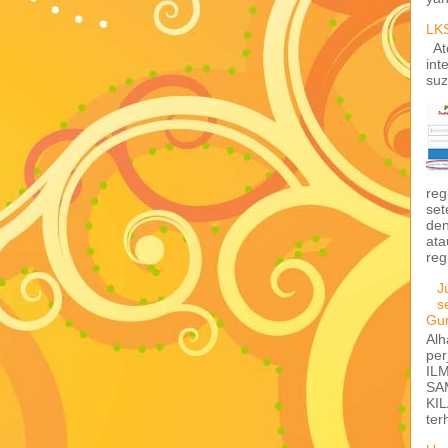
LKS
Ato
int
suz
reg
set
den
ata
reg.
J
s
Gu
Alh
pe
IL
SA
KI
ter