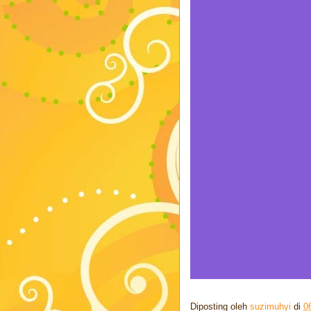
Diposting oleh
suzimuhyi
di
0