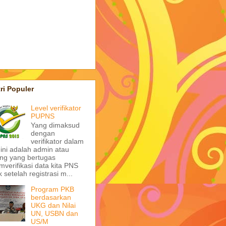
ri Populer
Level verifikator
PUPNS
Yang dimaksud
dengan
verifikator dalam
 ini adalah admin atau
ng yang bertugas
verifikasi data kita PNS
k setelah registrasi m...
Program PKB
berdasarkan
UKG dan Nilai
UN, USBN dan
US/M