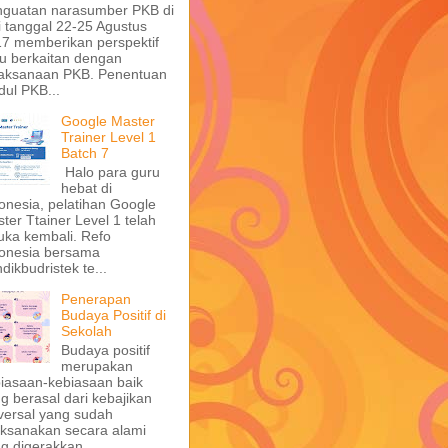
guatan narasumber PKB di
i tanggal 22-25 Agustus
7 memberikan perspektif
u berkaitan dengan
aksanaan PKB. Penentuan
ul PKB...
Google Master
Trainer Level 1
Batch 7
Halo para guru
hebat di
onesia, pelatihan Google
ter Ttainer Level 1 telah
uka kembali. Refo
onesia bersama
dikbudristek te...
Penerapan
Budaya Positif di
Sekolah
Budaya positif
merupakan
iasaan-kebiasaan baik
g berasal dari kebajikan
versal yang sudah
aksanakan secara alami
g digerakkan...