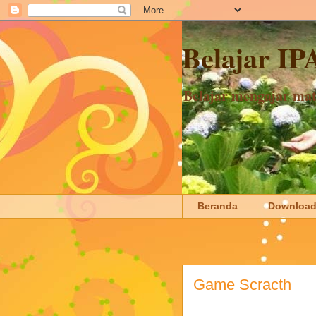
Belajar IP
Belajar mengajar mate
Beranda
Downloa
Game Scracth