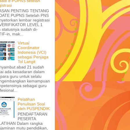
ate e-PUPNS setelah
istrasi
ASAN PENTING TENTANG
DATE PUPNS Setelah PNS
yetorkan lembar registrasi
 VERIFIKATOR LEVEL 1
 statusnya sudah di-
IF-in, mak...
Virtual
Coordinator
Indonesia (VCI)
sebagai Penjaga
Tol Langit
nyambut abad 21 sudah
ai ada kesadaran dalam
i para guru untuk selalu
ngembangkan kemampuan
petensinya sebagai guru
fesional...
Pelatihan
Penulisan Soal
oleh PUSPENDIK
PENDAFTARAN
PESERTA
LATIHAN Dalam rangka
jaminan mutu pendidikan,