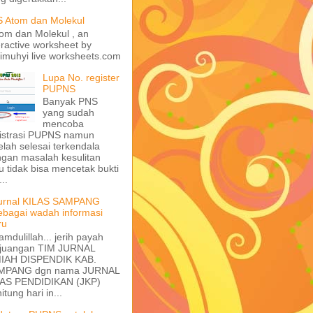
 Atom dan Molekul
m dan Molekul , an
eractive worksheet by
imuhyi live worksheets.com
Lupa No. register
PUPNS
Banyak PNS
yang sudah
mencoba
istrasi PUPNS namun
elah selesai terkendala
gan masalah kesulitan
u tidak bisa mencetak bukti
..
urnal KILAS SAMPANG
ebagai wadah informasi
ru
amdulillah... jerih payah
rjuangan TIM JURNAL
MIAH DISPENDIK KAB.
MPANG dgn nama JURNAL
LAS PENDIDIKAN (JKP)
hitung hari in...