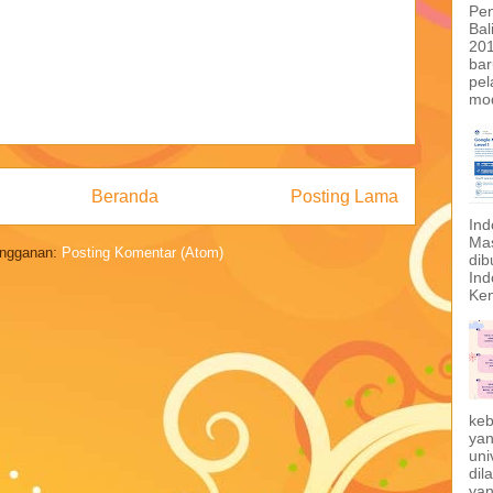
Pen
Bal
201
bar
pel
mod
Beranda
Posting Lama
Ind
Mas
ngganan:
Posting Komentar (Atom)
dib
Ind
Ken
keb
yan
uni
dil
yan