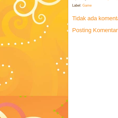
Label:
Game
Tidak ada koment
Posting Komentar