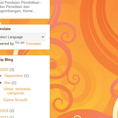
at Penilaian Pendidikan -
an Penelitian dan
ngembangan, Keme...
nslate
wered by
Translate
ip Blog
2025
(3)
►
September
(1)
▼
Mei
(2)
Unsur, senyawa,
campuran
Game Scracth
2024
(2)
2023
(1)