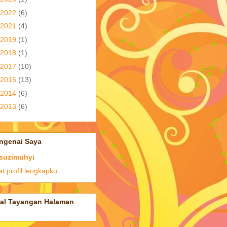
2022
(6)
2021
(4)
2019
(1)
2018
(1)
2017
(10)
2015
(13)
2014
(6)
2013
(6)
ngenai Saya
suzimuhyi
at profil lengkapku
tal Tayangan Halaman