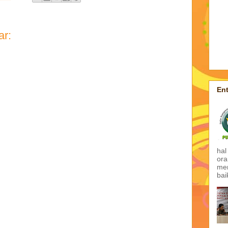
ar:
Ent
hal
ora
mem
bai