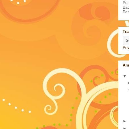
Pus
Bad
Pe
Tra
Po
Ars
▼
►
►