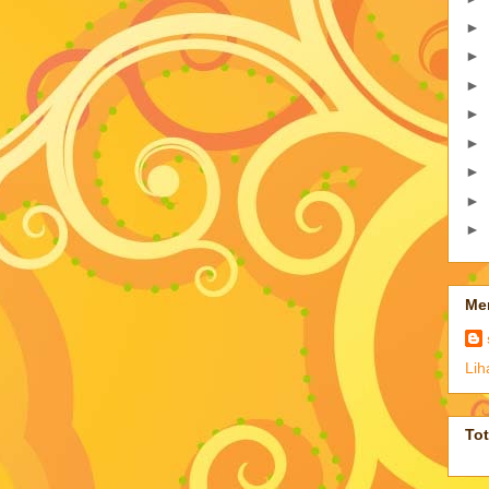
►
►
►
►
►
►
►
►
Me
Lih
To